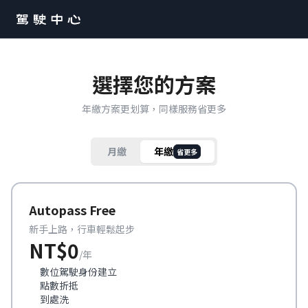
選擇您的方案
年繳方案更划算，同樣服務省更多
月繳
年繳
省更多
Autopass Free
新手上路，行車輕鬆起步
NT$0
/年
數位駕駛身份建立
點數折抵
到處洗