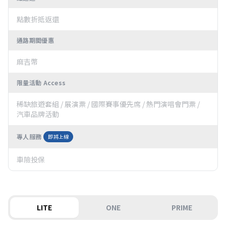
點數折抵返還
通路期間優惠
麻吉幣
限量活動 Access
稀缺旅遊套組 / 展演票 / 國際賽事優先席 / 熱門演唱會門票 /
汽車品牌活動
專人服務
即將上線
車險投保
LITE
ONE
PRIME