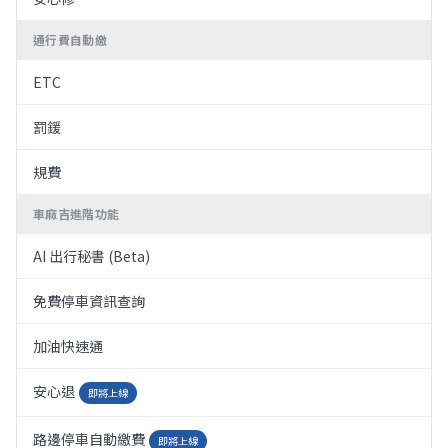
通行費自動繳
ETC
罰鍰
規費
車麻吉進階功能
AI 出行秘書 (Beta)
免費停車資訊查詢
加油快速通
安心退
即將上線
路邊停車自動繳費
即將上線